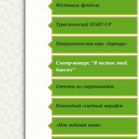
Фестиваль футбола
Туристический START-UP
Патриотическая игра «Зарница»
Смотр-конкурс "Я честью этой
дорожу"
Отчеты по спартакиадам
Новогодний семейный марафон
«Моя любимая мама»