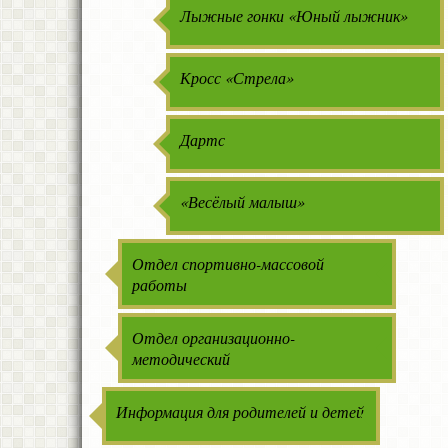
Лыжные гонки «Юный лыжник»
Кросс «Стрела»
Дартс
«Весёлый малыш»
Отдел спортивно-массовой
работы
Отдел организационно-
методический
Информация для родителей и детей