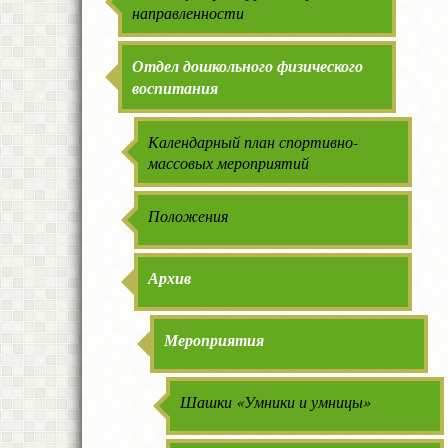
направленности
Отдел дошкольного физического
воспитания
Календарный план спортивно-
массовых мероприятий
Положения
Архив
Мероприятия
Шашки «Умники и умницы»