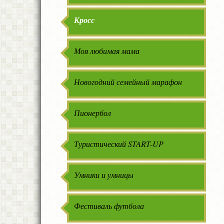
Кросс
Моя любимая мама
Новогодний семейный марафон
Пионербол
Туристический START-UP
Умники и умницы
Фестиваль футбола