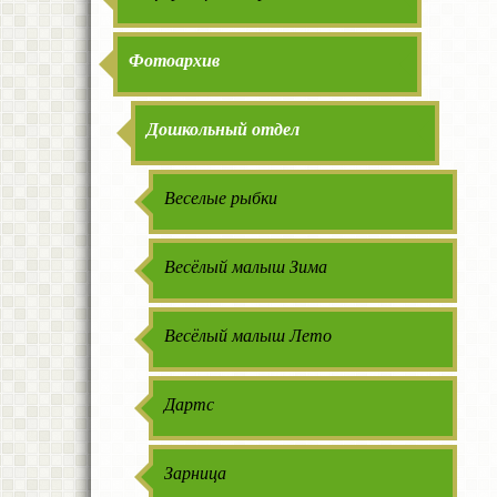
Фотоархив
Дошкольный отдел
Веселые рыбки
Весёлый малыш Зима
Весёлый малыш Лето
Дартс
Зарница